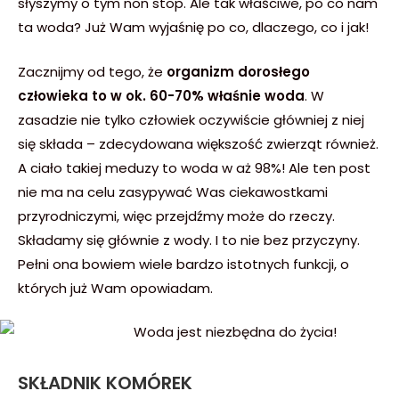
słyszymy o tym non stop. Ale tak właściwe, po co nam
ta woda? Już Wam wyjaśnię po co, dlaczego, co i jak!
Zacznijmy od tego, że
organizm dorosłego
człowieka to w ok. 60-70% właśnie woda
. W
zasadzie nie tylko człowiek oczywiście główniej z niej
się składa – zdecydowana większość zwierząt również.
A ciało takiej meduzy to woda w aż 98%! Ale ten post
nie ma na celu zasypywać Was ciekawostkami
przyrodniczymi, więc przejdźmy może do rzeczy.
Składamy się głównie z wody. I to nie bez przyczyny.
Pełni ona bowiem wiele bardzo istotnych funkcji, o
których już Wam opowiadam.
SKŁADNIK KOMÓREK