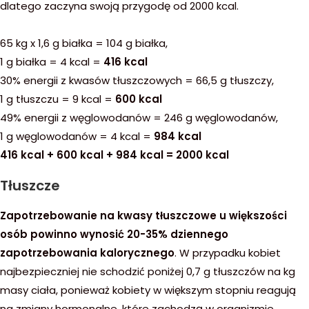
dlatego zaczyna swoją przygodę od 2000 kcal.
65 kg x 1,6 g białka = 104 g białka,
1 g białka = 4 kcal =
416 kcal
30% energii z kwasów tłuszczowych = 66,5 g tłuszczy,
1 g tłuszczu = 9 kcal =
600 kcal
49% energii z węglowodanów = 246 g węglowodanów,
1 g węglowodanów = 4 kcal =
984 kcal
416 kcal + 600 kcal + 984 kcal = 2000 kcal
Tłuszcze
Zapotrzebowanie na kwasy tłuszczowe u większości
osób powinno wynosić 20-35% dziennego
zapotrzebowania kalorycznego
. W przypadku kobiet
najbezpieczniej nie schodzić́ poniżej 0,7 g tłuszczów na kg
masy ciała, ponieważ kobiety w większym stopniu reagują
na zmiany hormonalne, które zachodzą w organizmie.