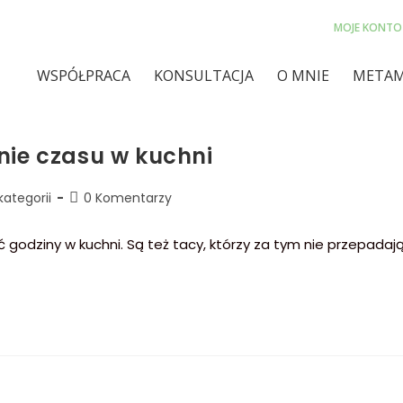
MOJE KONTO
WSPÓŁPRACA
KONSULTACJA
O MNIE
METAM
ie czasu w kuchni
kategorii
0 Komentarzy
ć godziny w kuchni. Są też tacy, którzy za tym nie przepadaj